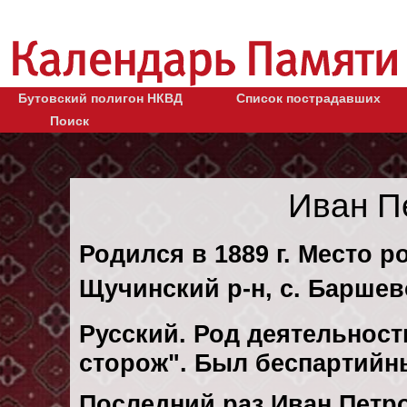
Бутовский полигон НКВД
Список пострадавших
Поиск
Иван П
Родился в 1889 г. Место 
Щучинский р-н, с. Баршев
Русский. Род деятельност
сторож". Был беспартийн
Последний раз Иван Петр