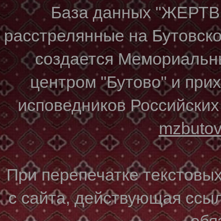
База данных "ЖЕР
расстрелянные на Бутовском
создается Мемориальн
центром "Бутово" и при
исповедников Российских
mzbuto
При перепечатке текстовы
с сайта, действующая ссы
обя