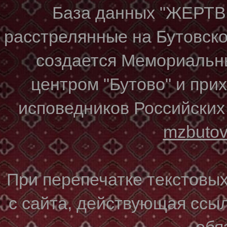
База данных "ЖЕР
расстрелянные на Бутовском
создается Мемориальн
центром "Бутово" и при
исповедников Российских
mzbuto
При перепечатке текстовы
с сайта, действующая ссы
обя