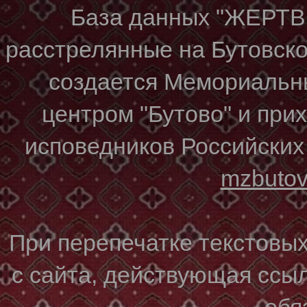
База данных "ЖЕР
расстрелянные на Бутовском
создается Мемориальн
центром "Бутово" и при
исповедников Российских
mzbuto
При перепечатке текстовы
с сайта, действующая ссы
обя