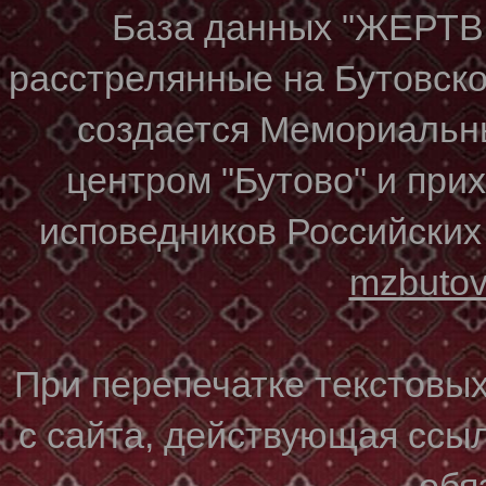
База данных "ЖЕР
расстрелянные на Бутовском
создается Мемориальн
центром "Бутово" и при
исповедников Российских
mzbuto
При перепечатке текстовы
с сайта, действующая ссы
обя