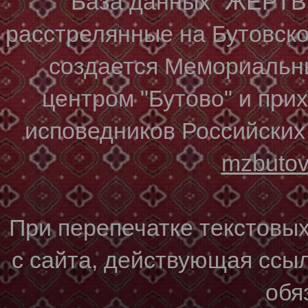
База данных "ЖЕР
расстрелянные на Бутовском
создается Мемориальн
центром "Бутово" и при
исповедников Российских
mzbuto
При перепечатке текстовы
с сайта, действующая ссы
обя