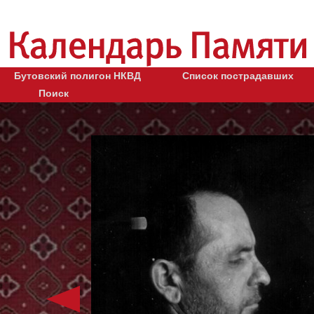
Бутовский полигон НКВД
Список пострадавших
Поиск