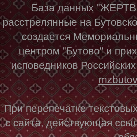
База данных "ЖЕР
расстрелянные на Бутовском
создается Мемориальн
центром "Бутово" и при
исповедников Российских
mzbuto
При перепечатке текстовы
с сайта, действующая ссы
обя