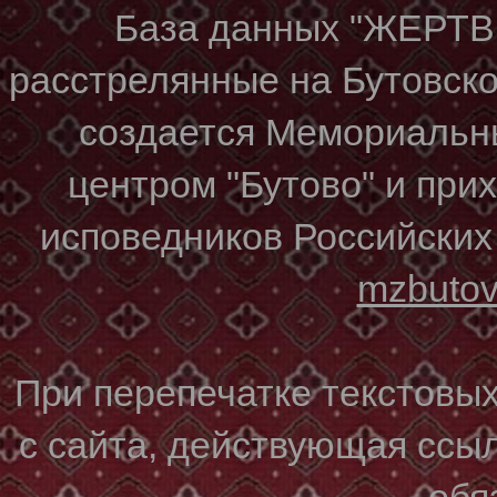
База данных "ЖЕР
расстрелянные на Бутовском
создается Мемориальн
центром "Бутово" и при
исповедников Российских
mzbuto
При перепечатке текстовы
с сайта, действующая ссы
обя