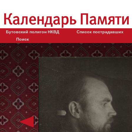
Бутовский полигон НКВД
Список пострадавших
Поиск