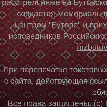
расстрелянные на Бутовском
создается Мемориальн
центром "Бутово" и при
исповедников Российских
mzbuto
При перепечатке текстовы
с сайта, действующая ссы
обя
Все права защищены. (с)