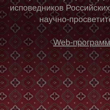
исповедников Российски
научно-просветите
Web-программи