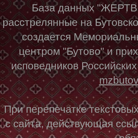
База данных "ЖЕР
расстрелянные на Бутовском
создается Мемориальн
центром "Бутово" и при
исповедников Российских
mzbuto
При перепечатке текстовы
с сайта, действующая ссы
обя