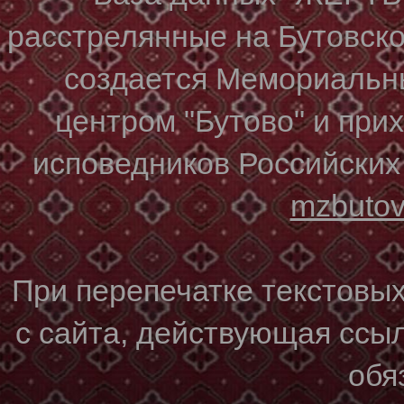
расстрелянные на Бутовском
создается Мемориальн
центром "Бутово" и при
исповедников Российских
mzbuto
При перепечатке текстовы
с сайта, действующая ссы
обя