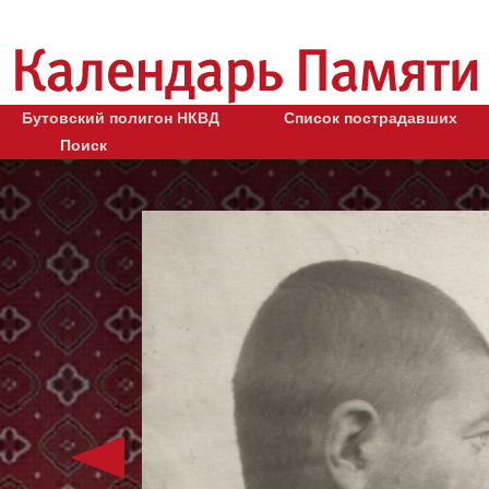
Бутовский полигон НКВД
Список пострадавших
Поиск