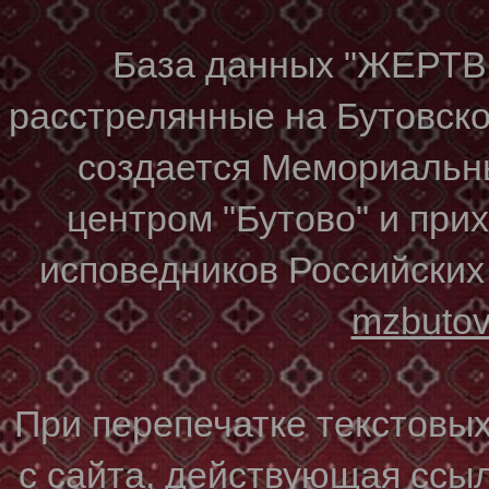
База данных "ЖЕР
расстрелянные на Бутовском
создается Мемориальн
центром "Бутово" и при
исповедников Российских
mzbuto
При перепечатке текстовы
с сайта, действующая ссы