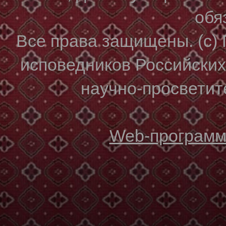
обя
Все права защищены. (с)
исповедников Российски
научно-просветите
Web-программи