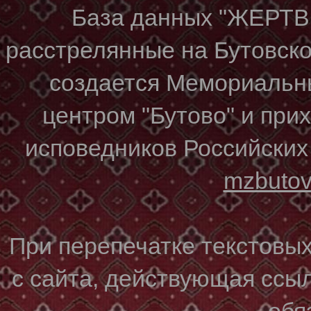
База данных "ЖЕР
расстрелянные на Бутовском
создается Мемориальн
центром "Бутово" и при
исповедников Российских
mzbuto
При перепечатке текстовы
с сайта, действующая ссы
обя