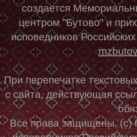
создается Мемориальн
центром "Бутово" и при
исповедников Российских
mzbuto
При перепечатке текстовы
с сайта, действующая ссы
обя
Все права защищены. (с)