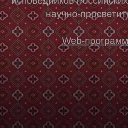
исповедников Российски
научно-просветите
Web-программи