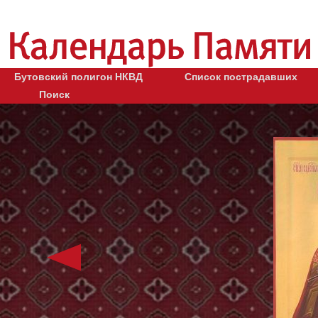
Бутовский полигон НКВД
Список пострадавших
Поиск