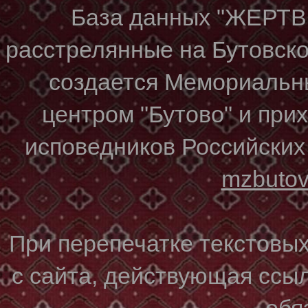
База данных "ЖЕР
расстрелянные на Бутовском
создается Мемориальн
центром "Бутово" и при
исповедников Российских
mzbuto
При перепечатке текстовы
с сайта, действующая ссы
обя