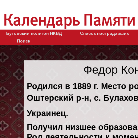
Бутовский полигон НКВД
Список пострадавших
Поиск
Федор Ко
Родился в 1889 г. Место р
Оштерский р-н, с. Булахов
Украинец.
Получил низшее образова
Род деятельности к моменту