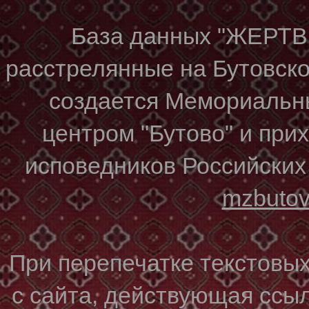
База данных "ЖЕР
расстрелянные на Бутовском
создается Мемориальн
центром "Бутово" и при
исповедников Российских
mzbuto
При перепечатке текстовы
с сайта, действующая ссы