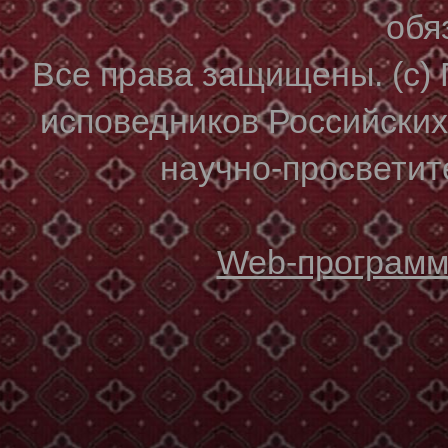
обя
Все права защищены. (с)
исповедников Российски
научно-просветите
Web-программи