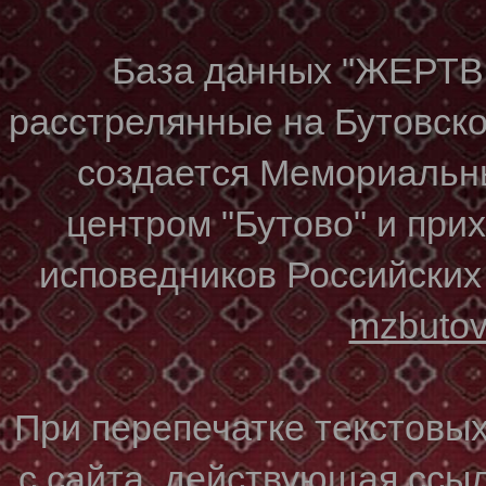
База данных "ЖЕР
расстрелянные на Бутовском
создается Мемориальн
центром "Бутово" и при
исповедников Российских
mzbuto
При перепечатке текстовы
с сайта, действующая ссы