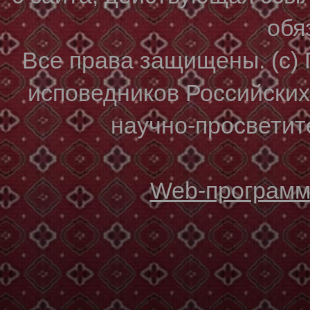
обя
Все права защищены. (с)
исповедников Российски
научно-просветите
Web-программи