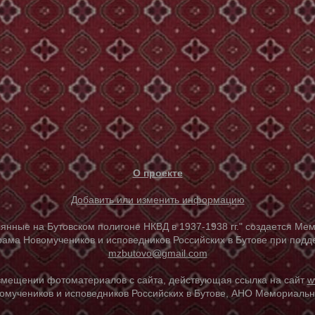
О проекте
Добавить или изменить информацию
е на Бутовском полигоне НКВД в 1937-1938 гг." создается Мем
ама Новомучеников и исповедников Российских в Бутове при под
mzbutovo@gmail.com
азмещении фотоматериалов с сайта, действующая ссылка на сайт
w
омучеников и исповедников Российских в Бутове, АНО Мемориальны