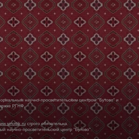
ориальным научно-просветительским центром "Бутово" и
держке РГНФ.
ww.sinodik.ru
строго обязательна.
й научно-просветительский центр "Бутово".