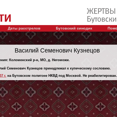
Даты расстрелов
Бутовский синодик
Помо
Василий Семенович Кузнецов
ения: Коломенский р-н, МО, д. Негоможи.
илий Семенович Кузнецов принадлежал к купеческому сословию.
7 г.
на Бутовском полигоне НКВД под Москвой. Не реабилитирован.