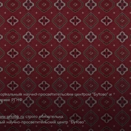
ориальным научно-просветительским центром "Бутово" и
держке РГНФ.
ww.sinodik.ru
строго обязательна.
й научно-просветительский центр "Бутово".