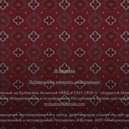
О проекте
Добавить или изменить информацию
е на Бутовском полигоне НКВД в 1937-1938 гг." создается Мем
ама Новомучеников и исповедников Российских в Бутове при под
mzbutovo@gmail.com
азмещении фотоматериалов с сайта, действующая ссылка на сайт
w
омучеников и исповедников Российских в Бутове, АНО Мемориальны