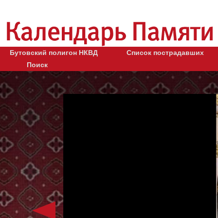
Бутовский полигон НКВД
Список пострадавших
Поиск