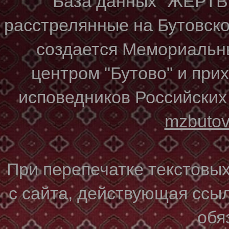
База данных "ЖЕР
расстрелянные на Бутовском
создается Мемориальн
центром "Бутово" и при
исповедников Российских
mzbuto
При перепечатке текстовы
с сайта, действующая ссы
обя