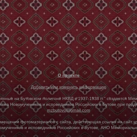
О проекте
Добавить или изменить информацию
е на Бутовском полигоне НКВД в 1937-1938 гг." создается Мем
ама Новомучеников и исповедников Российских в Бутове при под
mzbutovo@gmail.com
азмещении фотоматериалов с сайта, действующая ссылка на сайт
w
омучеников и исповедников Российских в Бутове, АНО Мемориальны