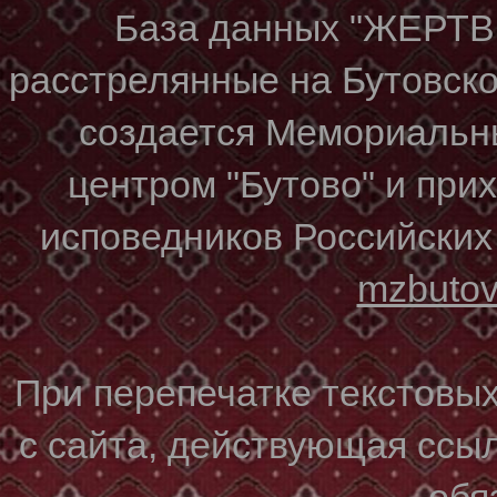
База данных "ЖЕР
расстрелянные на Бутовском
создается Мемориальн
центром "Бутово" и при
исповедников Российских
mzbuto
При перепечатке текстовы
с сайта, действующая ссы
обя