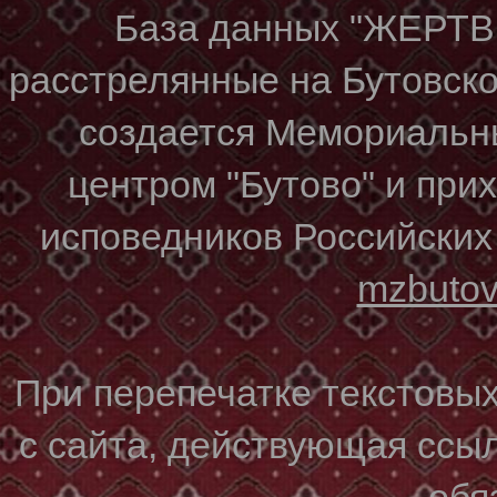
База данных "ЖЕР
расстрелянные на Бутовском
создается Мемориальн
центром "Бутово" и при
исповедников Российских
mzbuto
При перепечатке текстовы
с сайта, действующая ссы
обя