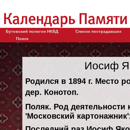
Бутовский полигон НКВД
Список пострадавших
Поиск
Иосиф Я
Родился в 1894 г. Место 
дер. Конотоп.
Поляк. Род деятельности к
'Московский картонажник'
Последний раз Иосиф Яко