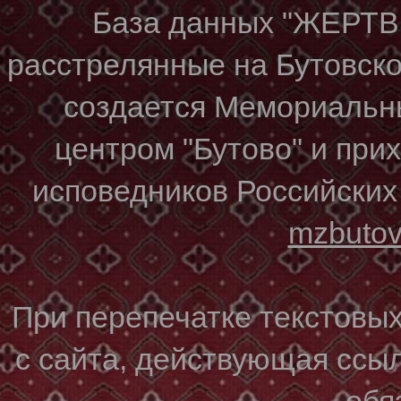
База данных "ЖЕР
расстрелянные на Бутовском
создается Мемориальн
центром "Бутово" и при
исповедников Российских
mzbuto
При перепечатке текстовы
с сайта, действующая ссы
обя