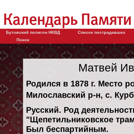
Бутовский полигон НКВД
Список пострадавших
Поиск
Матвей Ив
Родился в 1878 г. Место р
Милославский р-н, с. Кур
Русский. Род деятельности
"Щепетильниковское трам
Был беспартийным.