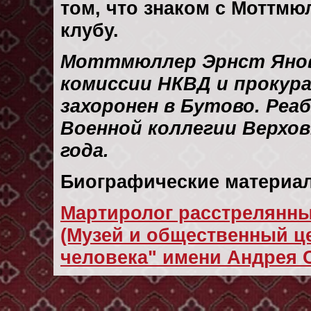
том, что знаком с Моттм
клубу.
Моттмюллер Эрнст Янов
комиссии НКВД и прокура
захоронен в Бутово. Ре
Военной коллегии Верхов
года.
Биографические материал
Мартиролог расстрелянны
(Музей и общественный це
человека" имени Андрея 