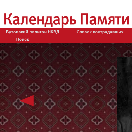
Бутовский полигон НКВД
Список пострадавших
Поиск