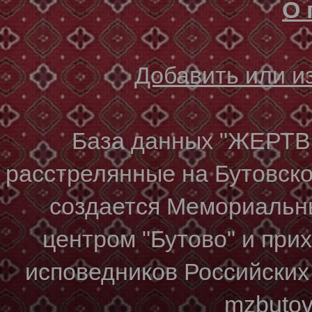
О 
Добавить или 
База данных "ЖЕР
расстрелянные на Бутовском
создается Мемориальн
центром "Бутово" и при
исповедников Российских
mzbuto