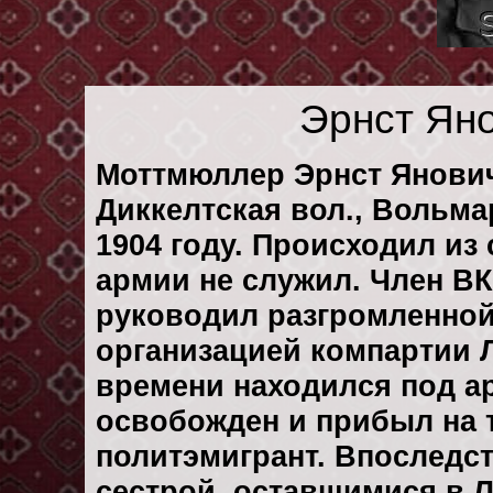
Эрнст Ян
Моттмюллер
Эрнст Янович
Диккелтская вол., Вольма
1904 году. Происходил из
армии не служил. Член ВКП
руководил разгромленной
организацией компартии Л
времени находился под ар
освобожден и прибыл на 
политэмигрант. Впоследс
сестрой, оставшимися в 