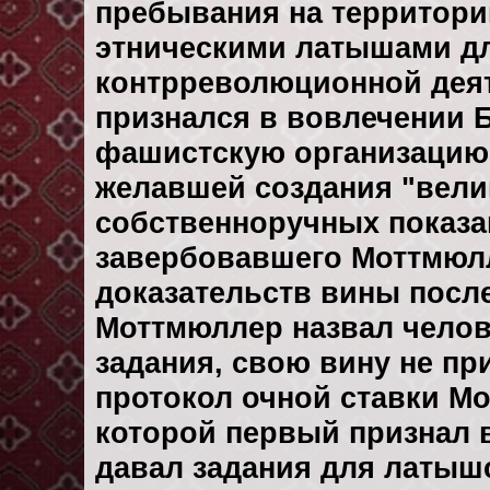
пребывания на территори
этническими латышами д
контрреволюционной деяте
признался в вовлечении
фашистскую организацию
желавшей создания "вели
собственноручных показа
завербовавшего Моттмюлл
доказательств вины после
Моттмюллер назвал челов
задания, свою вину не пр
протокол очной ставки М
которой первый признал 
давал задания для латышс