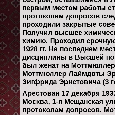
первым местом работы ст
протоколам допросов сле
проходили закрытые сове
Получил высшее химическ
химию. Проходил срочную
1928 гг. На последнем ме
дисциплины в Высшей пог
был женат на Моттмюллер
Моттмюллер Лаймдоты Эрн
Зигфрида Эрнстовича (3 г
Арестован 17 декабря 1937
Москва, 1-я Мещанская улиц
протоколам допросов, Мо