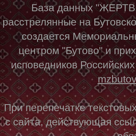
База данных "ЖЕР
расстрелянные на Бутовском
создается Мемориальн
центром "Бутово" и при
исповедников Российских
mzbuto
При перепечатке текстовы
с сайта, действующая ссы
обя