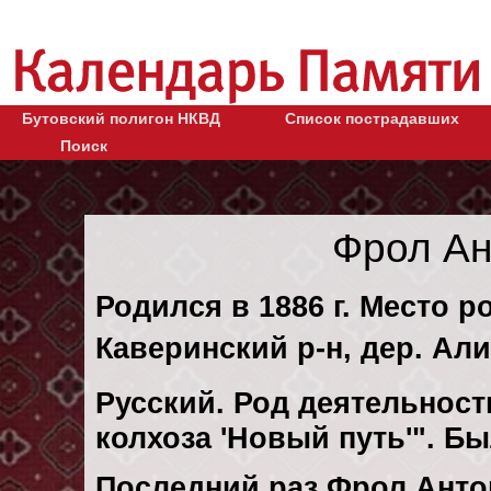
Бутовский полигон НКВД
Список пострадавших
Поиск
Фрол Ан
Родился в 1886 г. Место р
Каверинский р-н, дер. Ал
Русский. Род деятельност
колхоза 'Новый путь'". Б
Последний раз Фрол Анто