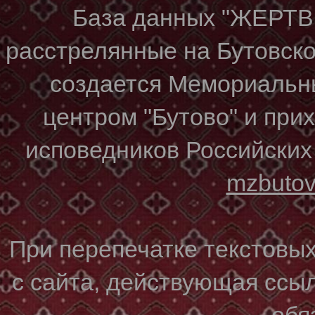
База данных "ЖЕР
расстрелянные на Бутовском
создается Мемориальн
центром "Бутово" и при
исповедников Российских
mzbuto
При перепечатке текстовы
с сайта, действующая ссы
обя