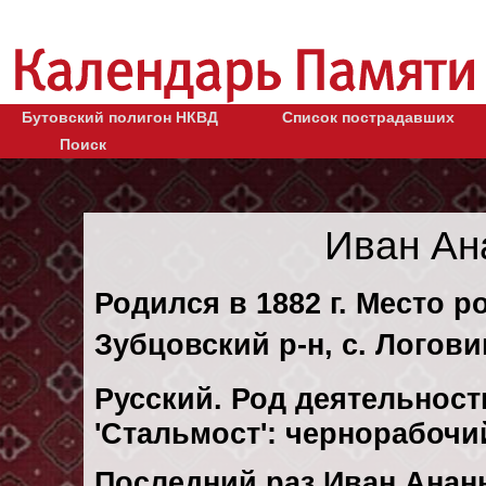
Бутовский полигон НКВД
Список пострадавших
Поиск
Иван Ан
Родился в 1882 г. Место р
Зубцовский р-н, с. Логови
Русский. Род деятельности
'Стальмост': чернорабоч
Последний раз Иван Анан