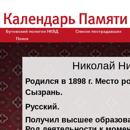
Бутовский полигон НКВД
Список пострадавших
Поиск
Николай Н
Родился в 1898 г. Место р
Сызрань.
Русский.
Получил высшее образов
Род деятельности к момен