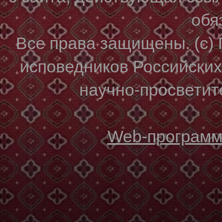
обя
Все права защищены. (с)
исповедников Российски
научно-просветите
Web-программи