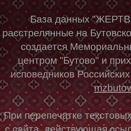
База данных "ЖЕР
расстрелянные на Бутовском
создается Мемориальн
центром "Бутово" и при
исповедников Российских
mzbuto
При перепечатке текстовы
с сайта, действующая ссы