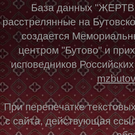
База данных "ЖЕР
расстрелянные на Бутовском
создается Мемориальн
центром "Бутово" и при
исповедников Российских
mzbuto
При перепечатке текстовы
с сайта, действующая ссы
обя