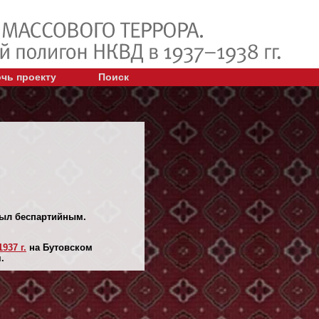
чь проекту
Поиск
 Был беспартийным.
937 г.
на Бутовском
.