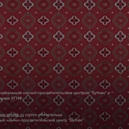
ориальным научно-просветительским центром "Бутово" и
держке РГНФ.
ww.sinodik.ru
строго обязательна.
й научно-просветительский центр "Бутово".