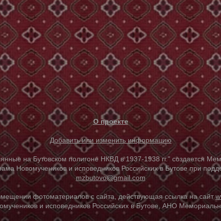
О проекте
Добавить или изменить информацию
е на Бутовском полигоне НКВД в 1937-1938 гг." создается Мем
ама Новомучеников и исповедников Российских в Бутове при под
mzbutovo@gmail.com
азмещении фотоматериалов с сайта, действующая ссылка на сайт
w
омучеников и исповедников Российских в Бутове, АНО Мемориальны