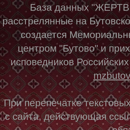
База данных "ЖЕР
расстрелянные на Бутовском
создается Мемориальн
центром "Бутово" и при
исповедников Российских
mzbuto
При перепечатке текстовы
с сайта, действующая ссы
обя