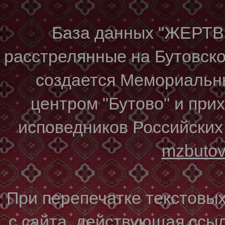
База данных "ЖЕР
расстрелянные на Бутовском
создается Мемориальн
центром "Бутово" и при
исповедников Российских
mzbuto
При перепечатке текстовы
с сайта, действующая ссы