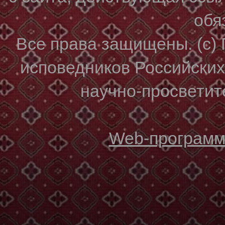
обя
Все права защищены. (с)
исповедников Российски
научно-просветите
Web-программи