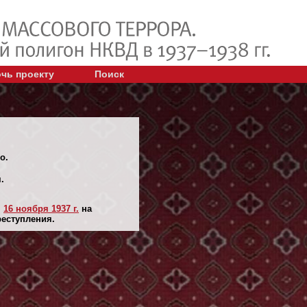
чь проекту
Поиск
о.
.
н
16 ноября 1937 г.
на
реступления.