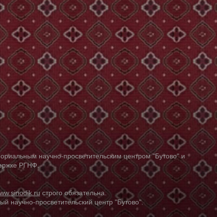
ориальным научно-просветительским центром "Бутово" и
держке РГНФ.
ww.sinodik.ru
строго обязательна.
й научно-просветительский центр "Бутово".