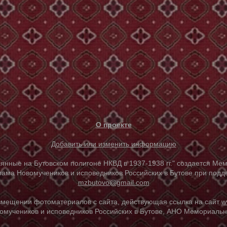
О проекте
Добавить или изменить информацию
е на Бутовском полигоне НКВД в 1937-1938 гг." создается Мем
ама Новомучеников и исповедников Российских в Бутове при под
mzbutovo@gmail.com
азмещении фотоматериалов с сайта, действующая ссылка на сайт
w
омучеников и исповедников Российских в Бутове, АНО Мемориальны