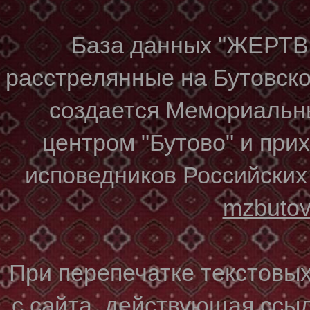
База данных "ЖЕР
расстрелянные на Бутовском
создается Мемориальн
центром "Бутово" и при
исповедников Российских
mzbuto
При перепечатке текстовы
с сайта, действующая ссы