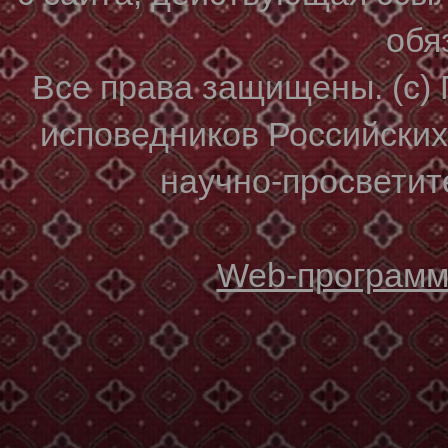
обя
Все права защищены. (с)
исповедников Российски
научно-просветите
Web-программи