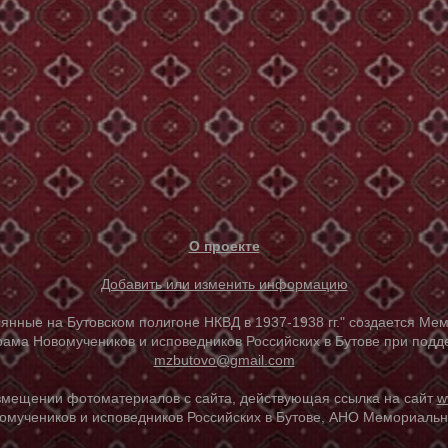
О проекте
Добавить или изменить информацию
е на Бутовском полигоне НКВД в 1937-1938 гг." создается Мем
ама Новомучеников и исповедников Российских в Бутове при под
mzbutovo@gmail.com
азмещении фотоматериалов с сайта, действующая ссылка на сайт
w
омучеников и исповедников Российских в Бутове, АНО Мемориальны