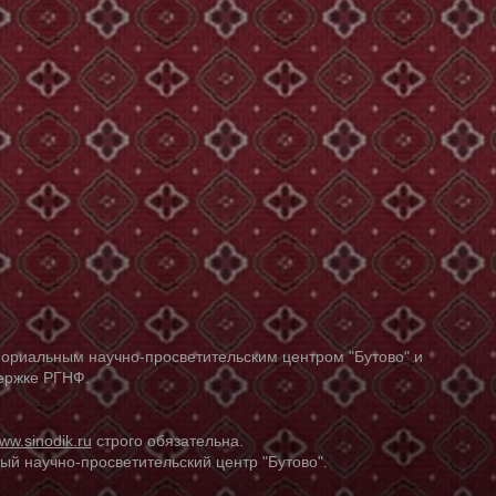
ориальным научно-просветительским центром "Бутово" и
держке РГНФ.
ww.sinodik.ru
строго обязательна.
й научно-просветительский центр "Бутово".