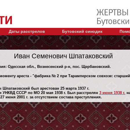
Даты расстрелов
Бутовский синодик
Помо
Иван Семенович Шпатаковский
ния: Одесская обл., Вознесенский р-н, пос. Щербановский.
 моменту ареста - "фабрика № 2 при Тарамперском совхозе: старший
 Шпатаковский был арестован 25 марта 1937 г.
 УНКВД СССР по МО 20 мая 1938 г. Был расстрелян
3 июня 1938 г.
на
7 июня 2001 г. за отсутствием состава преступления.