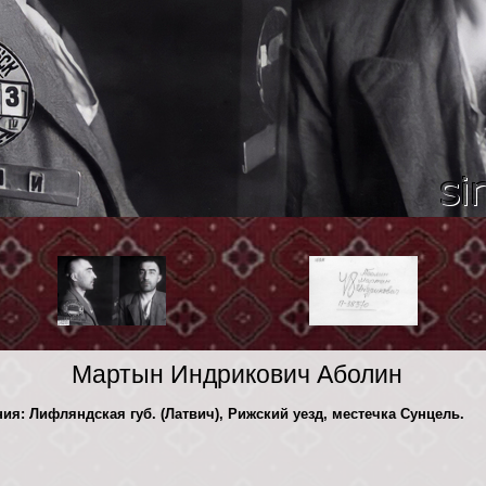
Мартын Индрикович Аболин
ния: Лифляндская губ. (Латвич), Рижский уезд, местечка Сунцель.