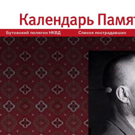
Бутовский полигон НКВД
Список пострадавших