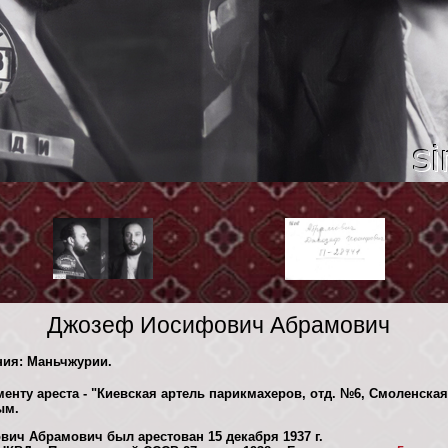
Джозеф Иосифович Абрамович
ния: Маньчжурии.
енту ареста - "Киевская артель парикмахеров, отд. №6, Смоленская 
ым.
ич Абрамович был арестован 15 декaбря 1937 г.