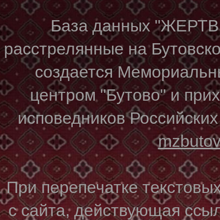
База данных "ЖЕР
расстрелянные на Бутовском
создается Мемориальн
центром "Бутово" и при
исповедников Российских
mzbuto
При перепечатке текстовы
с сайта, действующая ссы