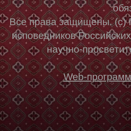
обя
Все права защищены. (с)
исповедников Российски
научно-просветите
Web-программи