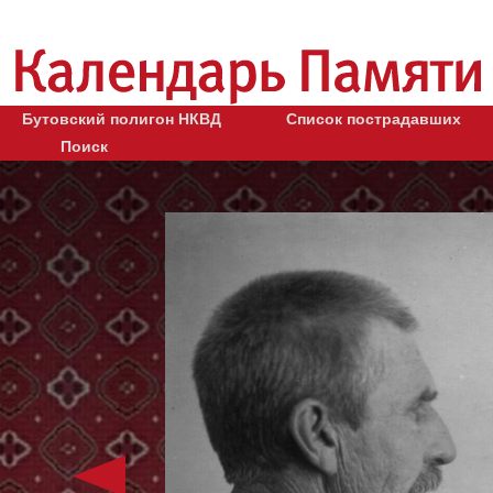
Бутовский полигон НКВД
Список пострадавших
Поиск