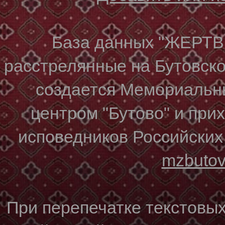
База данных "ЖЕР
расстрелянные на Бутовском
создается Мемориальн
центром "Бутово" и при
исповедников Российских
mzbuto
При перепечатке текстовы