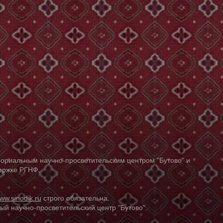
ориальным научно-просветительским центром "Бутово" и
держке РГНФ.
ww.sinodik.ru
строго обязательна.
й научно-просветительский центр "Бутово".