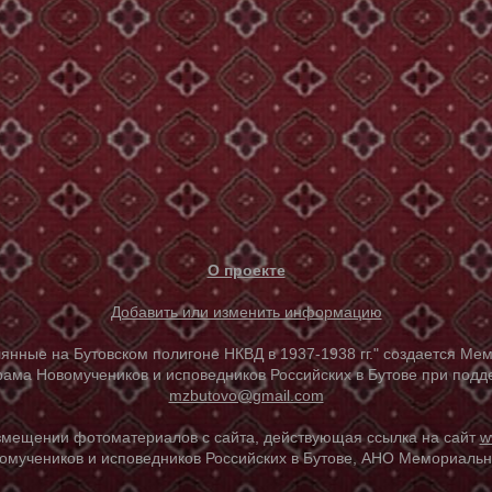
О проекте
Добавить или изменить информацию
е на Бутовском полигоне НКВД в 1937-1938 гг." создается Мем
ама Новомучеников и исповедников Российских в Бутове при под
mzbutovo@gmail.com
азмещении фотоматериалов с сайта, действующая ссылка на сайт
w
омучеников и исповедников Российских в Бутове, АНО Мемориальны