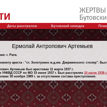
Даты расстрелов
Бутовский синодик
Помо
Ермолай Антропович Артемьев
ия: г. Риги.
оменту ареста - "ст. Золотухино ж.д.им. Дзержинского: столяр". Бы
ович Артемьев был арестован 11 марта 1937 г.
и УНКВД СССР по МО 15 июня 1937 г. Был расстрелян
10 июля 1938 г
ван 30 ноября 1989 г. за отсутствием состава преступления.