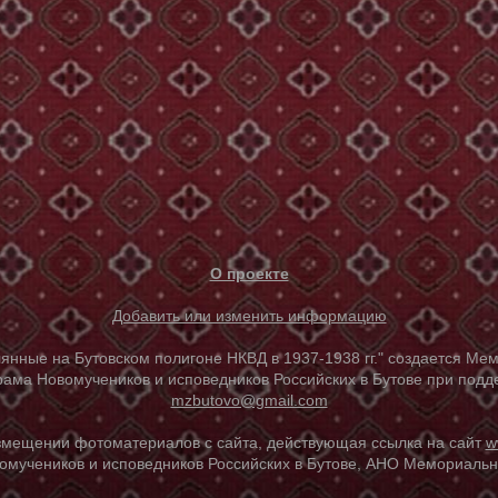
О проекте
Добавить или изменить информацию
е на Бутовском полигоне НКВД в 1937-1938 гг." создается Мем
ама Новомучеников и исповедников Российских в Бутове при под
mzbutovo@gmail.com
азмещении фотоматериалов с сайта, действующая ссылка на сайт
w
омучеников и исповедников Российских в Бутове, АНО Мемориальны