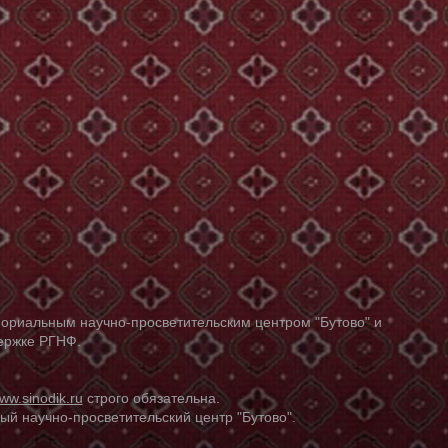
ориальным научно-просветительским центром "Бутово" и
держке РГНФ.
ww.sinodik.ru
строго обязательна.
й научно-просветительский центр "Бутово".