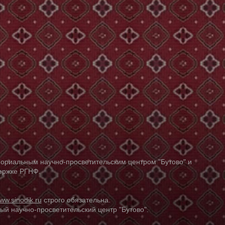
ориальным научно-просветительским центром "Бутово" и
держке РГНФ.
ww.sinodik.ru
строго обязательна.
й научно-просветительский центр "Бутово".