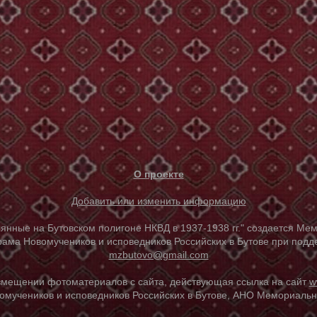
О проекте
Добавить или изменить информацию
е на Бутовском полигоне НКВД в 1937-1938 гг." создается Мем
ама Новомучеников и исповедников Российских в Бутове при под
mzbutovo@gmail.com
азмещении фотоматериалов с сайта, действующая ссылка на сайт
w
омучеников и исповедников Российских в Бутове, АНО Мемориальны