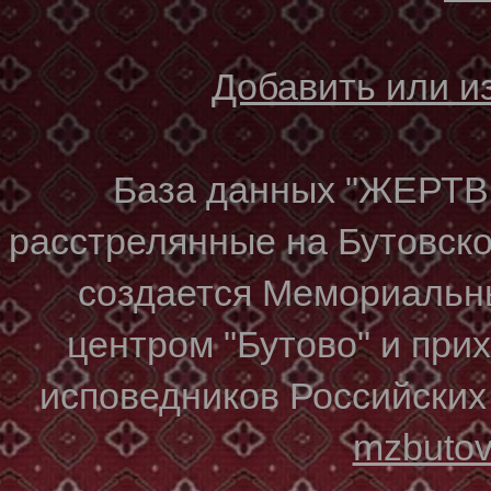
Добавить или 
База данных "ЖЕР
расстрелянные на Бутовском
создается Мемориальн
центром "Бутово" и при
исповедников Российских
mzbuto