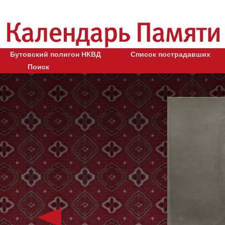
Бутовский полигон НКВД
Список пострадавших
Поиск