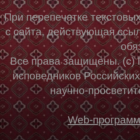
При перепечатке текстовы
с сайта, действующая ссы
обя
Все права защищены. (с)
исповедников Российски
научно-просветите
Web-программи