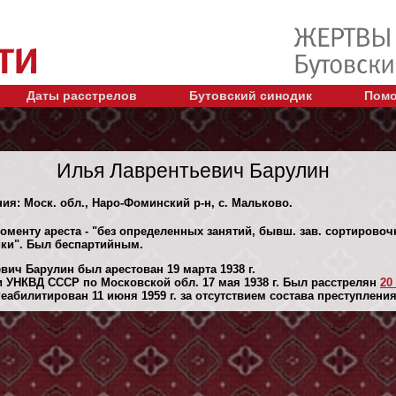
Даты расстрелов
Бутовский синодик
Помо
Илья Лаврентьевич Барулин
ния: Моск. обл., Наро-Фоминский р-н, с. Мальково.
моменту ареста - "без определенных занятий, бывш. зав. сортирово
ки". Был беспартийным.
вич Барулин был арестован 19 марта 1938 г.
 УНКВД СССР по Московской обл. 17 мая 1938 г. Был расстрелян
20
абилитирован 11 июня 1959 г. за отсутствием состава преступления