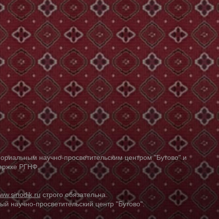
ориальным научно-просветительским центром "Бутово" и
держке РГНФ.
ww.sinodik.ru
строго обязательна.
й научно-просветительский центр "Бутово".