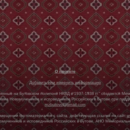
О проекте
Добавить или изменить информацию
е на Бутовском полигоне НКВД в 1937-1938 гг." создается Мем
ама Новомучеников и исповедников Российских в Бутове при под
mzbutovo@gmail.com
азмещении фотоматериалов с сайта, действующая ссылка на сайт
w
омучеников и исповедников Российских в Бутове, АНО Мемориальны