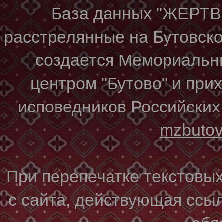
База данных "ЖЕР
расстрелянные на Бутовском
создается Мемориальн
центром "Бутово" и при
исповедников Российских
mzbuto
При перепечатке текстовы
с сайта, действующая ссы