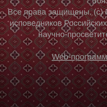
обя
Все права защищены. (с)
исповедников Российски
научно-просветите
Web-программи