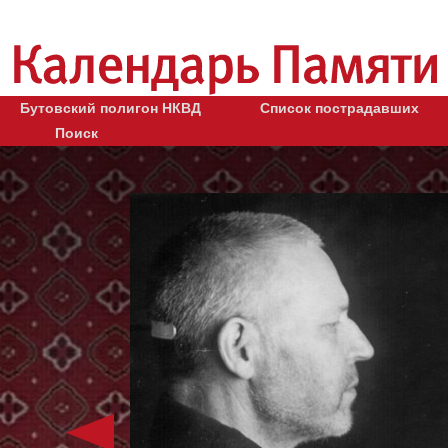
Бутовский полигон НКВД
Список пострадавших
Поиск