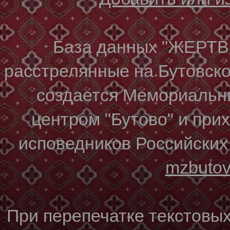
База данных "ЖЕР
расстрелянные на Бутовском
создается Мемориальн
центром "Бутово" и при
исповедников Российских
mzbuto
При перепечатке текстовы