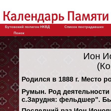
Бутовский полигон НКВД
Список пострадавших
Поиск
Ион И
(К
Родился в 1888 г. Место р
Румын. Род деятельности 
с.Зарудня: фельдшер". Б
Последний раз Ион Ионов