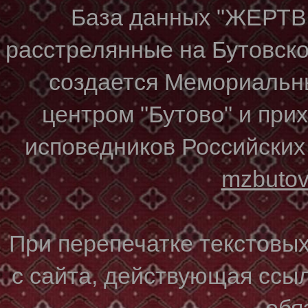
База данных "ЖЕР
расстрелянные на Бутовском
создается Мемориальн
центром "Бутово" и при
исповедников Российских
mzbuto
При перепечатке текстовы
с сайта, действующая ссы
обя