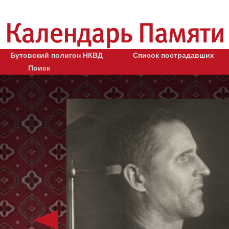
Бутовский полигон НКВД
Список пострадавших
Поиск