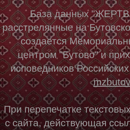
База данных "ЖЕР
расстрелянные на Бутовском
создается Мемориальн
центром "Бутово" и при
исповедников Российских
mzbuto
При перепечатке текстовы
с сайта, действующая ссы