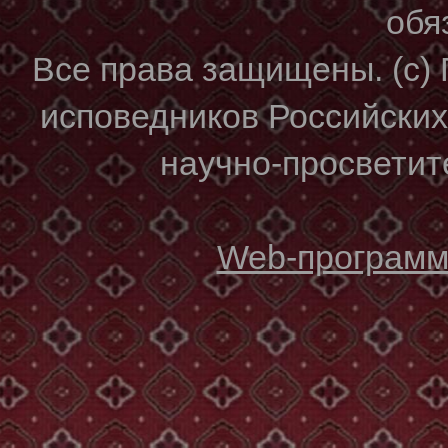
обя
Все права защищены. (с)
исповедников Российски
научно-просветите
Web-программи