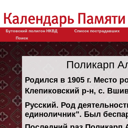
Бутовский полигон НКВД
Список пострадавших
Поиск
Поликарп А
Родился в 1905 г. Место р
Клепиковский р-н, с. Вшив
Русский. Род деятельности
единоличник". Был беспа
Последний раз Поликарп 