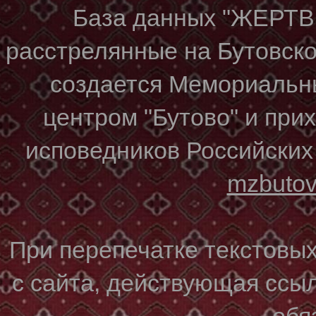
База данных "ЖЕР
расстрелянные на Бутовском
создается Мемориальн
центром "Бутово" и при
исповедников Российских
mzbuto
При перепечатке текстовы
с сайта, действующая ссы
обя