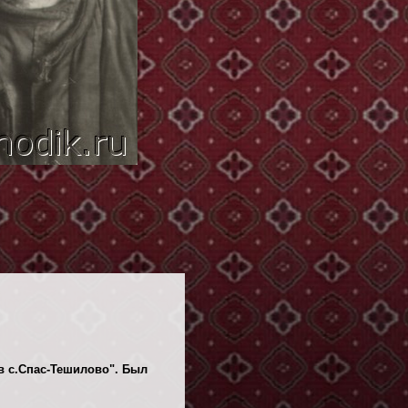
 в с.Спас-Тешилово". Был