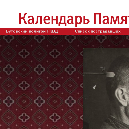
Бутовский полигон НКВД
Список пострадавших