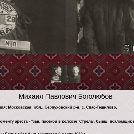
Михаил Павлович Боголюбов
ния: Московская. обл., Серпуховский р-н, с. Спас-Тешилово.
оменту ареста - "зав. пасекой в колхозе 'Стрела', бывш. псаломщик