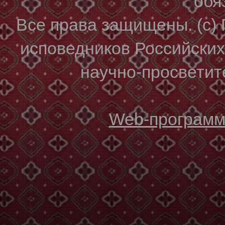
обя
Все права защищены. (с)
исповедников Российски
научно-просветите
Web-программи