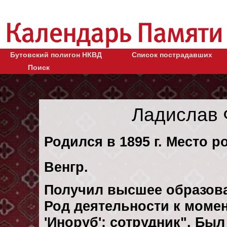
Бутовский полигон НКВД
Список пострадавших
Поиск
Ладислав 
Родился в 1895 г. Место р
Венгр.
Получил высшее образов
Род деятельности к момен
'Иноруб': сотрудник". Бы