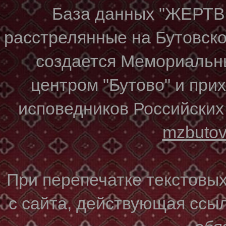
База данных "ЖЕР
расстрелянные на Бутовском
создается Мемориальн
центром "Бутово" и при
исповедников Российских
mzbuto
При перепечатке текстовы
с сайта, действующая ссы